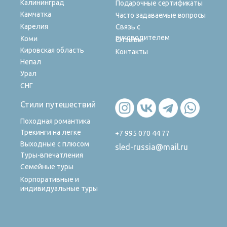
Калининград
Подарочные сертификаты
Камчатка
Часто задаваемые вопросы
Карелия
Связь с
руководителем
Коми
Отзывы
Кировская область
Контакты
Непал
Урал
СНГ
Стили путешествий
Походная романтика
Трекинги на легке
+7 995 070 44 77
Выходные с плюсом
sled-russia@mail.ru
Туры-впечатления
Семейные туры
Корпоративные и
индивидуальные туры