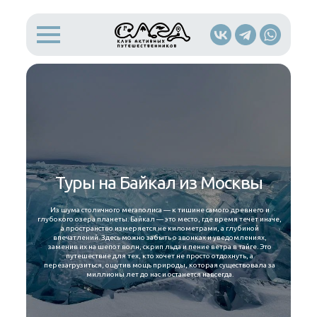
Туры на Байкал из Москвы
Из шума столичного мегаполиса — к тишине самого древнего и
глубокого озера планеты. Байкал — это место, где время течёт иначе,
а пространство измеряется не километрами, а глубиной
впечатлений. Здесь можно забыть о звонках и уведомлениях,
заменив их на шепот волн, скрип льда и пение ветра в тайге. Это
путешествие для тех, кто хочет не просто отдохнуть, а
перезагрузиться, ощутив мощь природы, которая существовала за
миллионы лет до нас и останется навсегда.