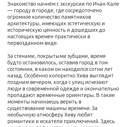
приготовлению плова
6 день:
Фанские горы,
переезд к озеру Искандеркуль
7 день:
прогулка к озеру
Змеиное, водопаду
Искандеркуль, Самарканд
8 день:
отдых, выезд
Условия проживания