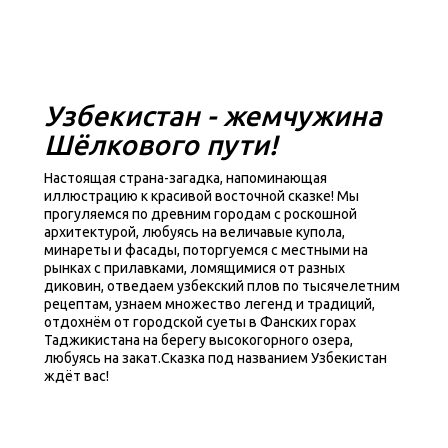
Узбекистан - жемчужина
Шёлкового пути!
Настоящая страна-загадка, напоминающая
иллюстрацию к красивой восточной сказке! Мы
прогуляемся по древним городам с роскошной
архитектурой, любуясь на величавые купола,
минареты и фасады, поторгуемся с местными на
рынках с прилавками, ломящимися от разных
диковин, отведаем узбекский плов по тысячелетним
рецептам, узнаем множество легенд и традиций,
отдохнём от городской суеты в Фанских горах
Таджикистана на берегу высокогорного озера,
Программа
любуясь на закат.Сказка под названием Узбекистан
ждёт вас!
путешествия