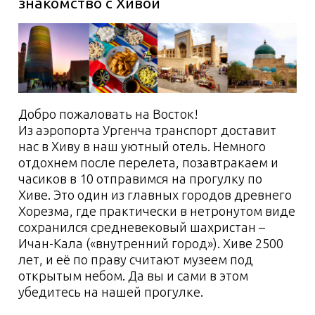
красочной среди всех восточных. У местных
поваров есть свои обычаи, тайны и рецепты,
которым не одно столетие. Отведаем
хорезмский плов, тухум барак, маставу и
прочие национальные блюда в невероятно
домашней и уютной обстановке местных
кафе.
2 день:
переезд в Бухару
через пустыню Кызылкум
3 день:
экскурсия по
пригороду Бухары, переезд к
озеру Айдаркуль
4 день:
переезд в Самарканд
5 день:
экскурсия по
самарканду, мастер-класс по