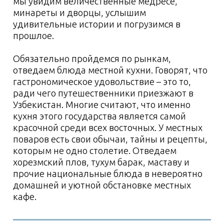
1 день
2 день
3 день
4,5,7 дни
6 день
Список вещей с
собой