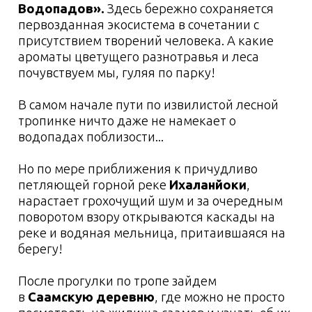
Условия проживания
1-4
день
Список вещей с
собой