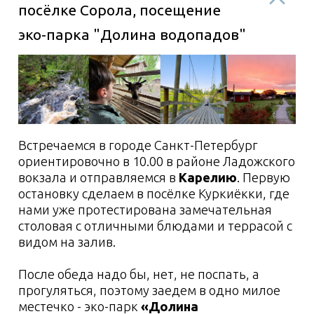
ужинаем, пьём чаёк с вкуснятками, изучаем
окрестности, знакомимся поближе и
наслаждаемся необычным ощущением от
белых ночей.
Расстояние на микроавтобусе 250 км, пешком
налегке около 3 км.
2 день:
урок эффективной
гребли, острова Соролансаари
и Паяринсаари, ночевка на
острове
3 день:
остров Тимонсаари
4 день:
возвращение в
кемпинг в Сорола, выезд в
Санкт-Петербург