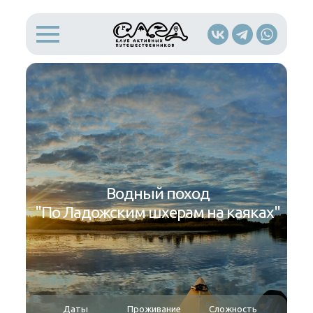
Водный поход
"По Ладожским шхерам на каяках"
Даты
Проживание
Сложность