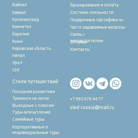
Байкал
Бронирование и оплата
Кавказ
Система лояльности
Калининград
Подарочные сертификаты
Камчатка
Часто задаваемые вопросы
Карелия
Связь с
руководителем
Коми
Отзывы
Кировская область
Контакты
Непал
Урал
СНГ
Стили путешествий
Походная романтика
Трекинги на легке
+7 995 070 44 77
Выходные с плюсом
sled-russia@mail.ru
Туры-впечатления
Семейные туры
Корпоративные и
индивидуальные туры