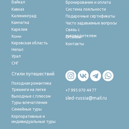
Байкал
Бронирование и оплата
Кавказ
Система лояльности
Калининград
Подарочные сертификаты
Камчатка
Часто задаваемые вопросы
Карелия
Связь с
руководителем
Коми
Отзывы
Кировская область
Контакты
Непал
Урал
СНГ
Стили путешествий
Походная романтика
Трекинги на легке
+7 995 070 44 77
Выходные с плюсом
sled-russia@mail.ru
Туры-впечатления
Семейные туры
Корпоративные и
индивидуальные туры