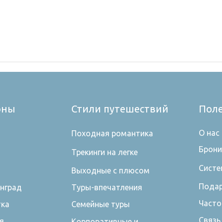
оны
Стили путешествий
Пол
О нас
Походная романтика
Брони
Трекинги на легке
Систе
Выходные с плюсом
Подар
нград
Туры-впечатления
Часто
тка
Семейные туры
Связь
я
Корпоративные и