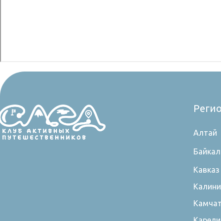
Реги
Алтай
Байкал
Кавказ
Калини
Камча
Карели