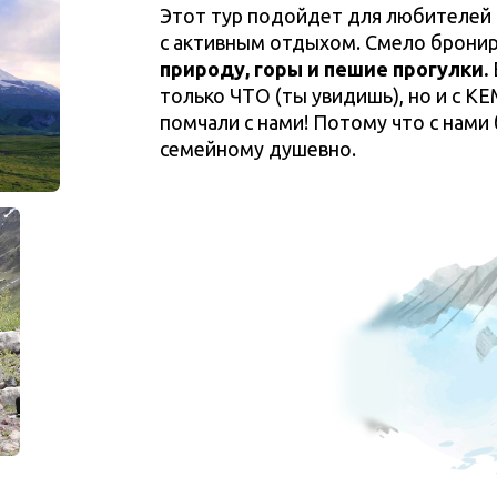
Этот тур подойдет для любителей 
с активным отдыхом. Смело бронир
природу, горы и пешие прогулки.
только ЧТО (ты увидишь), но и с КЕ
помчали с нами! Потому что с нами б
семейному душевно.