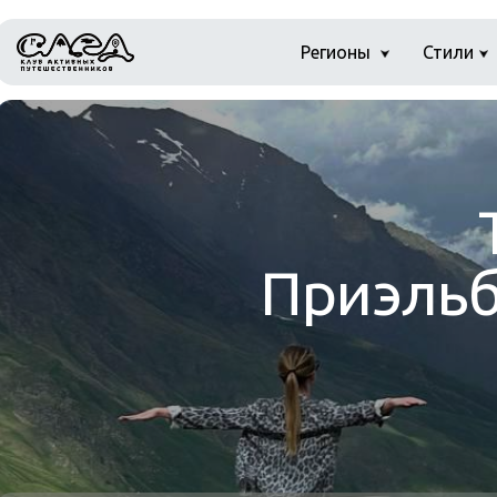
Регионы
Стили
Приэльб