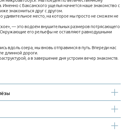
оль озера, мы вновь отправимся в путь. Впереди нас
длинной дороги.
труктурой, а в завершение дня устроим вечер знакомств.
зы
мское ущелье или ущелье Джилы-Су
ерскол