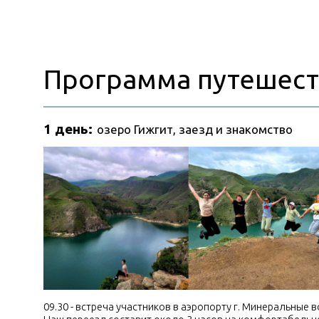
1 день:
озеро Гижгит, заезд и знакомство
09.30 - встреча участников в аэропорту г. Минеральные воды
Наш переезд составит около 3 часов на комфортабельном
Баксанскому ущелью в окружении гор-великанов Кавказа. И
Кавказскими горами. Ну и, конечно, по пути мы начнем ближ
Но кроме знакомства и красивых пейзажей, нас ждёт одно 
заехать — это прекрасное озеро Гижгит.
Озеро Гижгит, или как его по-другому называют «Былымск
небесного цвета, располагающийся в горной местности. 
даже самых искушенных путешественников.