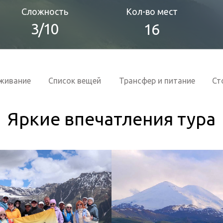
Сложность
Кол-во мест
3/10
16
живание
Список вещей
Трансфер и питание
Ст
Яркие впечатления тура