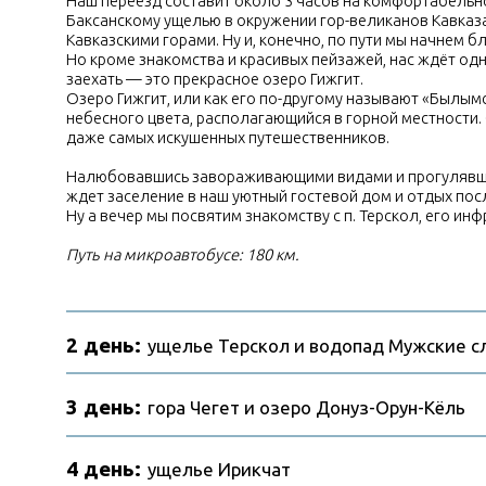
Налюбовавшись завораживающими видами и прогулявшись вд
ждет заселение в наш уютный гостевой дом и отдых после 
Ну а вечер мы посвятим знакомству с п. Терскол, его инфрас
Путь на микроавтобусе: 180 км.
2 день:
ущелье Терскол и водопад Мужские слё
3 день:
гора Чегет и озеро Донуз-Орун-Кёль
4 день:
ущелье Ирикчат
5 день:
автоэкскурсия на внедорожниках в Чеге
6 день:
водопад Девичьи косы и обсерватория Т
7 день:
Эльбрус и термальные источники Гедуко