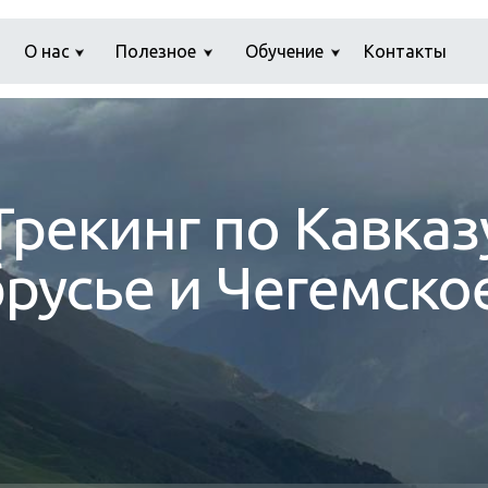
О нас
Полезное
Обучение
Контакты
Трекинг по Кавказ
русье и Чегемско