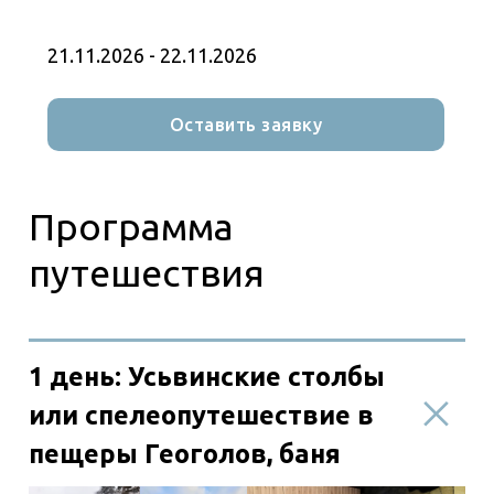
Остаётся только подняться! Ещё немного - и
мы наверху!
21.11.2026 - 22.11.2026
Нас встречают смотровые площадки с
умопомрачительными видами на
бескрайние леса, красавицу Усьву и конечно
Оставить заявку
же Чертов палец!
Делаем привал, чтобы впечатлиться и
набраться эмоций. На вершине огромного
каменного берега делимся впечатлениями и
устраиваем пикник-перекус и делаем кучу
крутых снимков на память!
Налюбовавшись, выходим обратно! В дороге
общаемся, наслаждаемся снежной сказкой и
чистым воздухом!
2 вариант: спелеопутешествие в пещеры
Геологов.
С теми, кто хочет испытать
неведомые для себя эмоции и погрузиться в
настоящий подземный мир, мы
отправляемся в место, где сосредоточены
одни из самых красивых пещер в Пермском
крае - «Сухой Лог». Знаменит Сухой Лог тем,