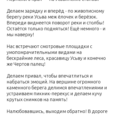
нас ждёт также вкусный перекус и
посвящение в спелеологи. Что это, узнает
тот, кто решится на посещение пещеры.
А после наших приключений собираемся все
вместе, переезжаем в Губаху, ужинаем,
оставляем вещи в гостинице и с желающими
отправляемся в жаркую баньку погреться,
выпить ароматного чая, поделиться
впечатлениями от прожитого дня и ещё
поближе познакомиться.
Общий трекинг за день пешком 10 км
налегке, на микроавтобусе 240 км
2 день: Каменный город,
этнопарк истории реки
Чусовой, мастер-класс по
кузнечному ремеслу