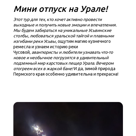
Мини отпуск на Урале!
Этот тур для тех, кто хочет активно провести
выходные и получить новые эмоции и впечатления.
Мы будем забираться на уникальные Усьвинские
столбы, любоваться уральской тайгой и плавными
изгибами реки Усьвы,
ощутим магию кузнечного
ремесла и узнаем историю реки
Чусовой,
авантюристы и любители узнавать что-то
новое и необычное погрузятся в удивительный
подземный мир карстовых пещер Урала. Вечером
отогреем всех в жаркой бане!
И да, зимой природа
Пермского края особенно удивительна и прекрасна!
Программа
путешествия
1 день: Усьвинские столбы
или спелеопутешествие в