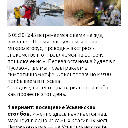
что на его сравнительной небольшой
площади расположены сразу двенадцать
карстовых пещер и гротов и один карстовый
мост. Мы же с вами отправимся в
удивительный подземный мир — пещеры
Геологов-1 и Геологов-2.
Вряд ли вы где-то видели такие пейзажи.
Здесь интересно и детям, и взрослым.
На сводах и стенах гротов пещер можно
наблюдать все разнообразие подземных
«украшений» – сталактиты, сталагмиты,
сталагнаты, натечная кора на стенах и полу,
кальцитовые гребешки. В некоторых гротах
встречается большое скопление
мондмильха, который еще называют
«лунным» или «пещерным молоком». Он
представляет собой белую известковую
массу и придает подземному пейзажу
фантастический вид.
Увидим местных обитателей, только тише,
будить нельзя.
Кроме незабываемых ощущений, в пещерах