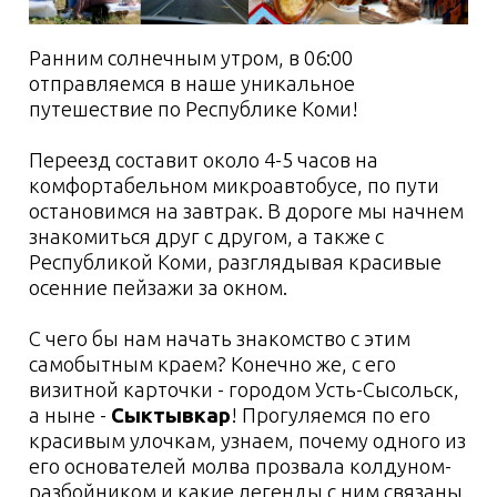
увидеть своими глазами!
А о традиционной культуре Коми мы узнаем
благодаря познавательной экскурсии,
которую проведут талантливые
экскурсоводы музея!
Ну а если останется время, посетим
магазин
с экологически чистыми продуктами
питания «Матö»
, где можно приобрести
деликатесы из нежнейшей воркутинской и
интинской оленины, северную речную рыбы,
натуральное сливочное масло из Ижмы,
ароматные прилузские и печорские
пряники, колбасы из говядины и оленины,
ягоды, грибы и многое другое. Настоящий
рай для гурмана!
Пора прощаться с Сыктывкаром. Но точно не
с Коми. Выезжаем из города, чтобы ещё
ближе познакомиться с коми кухней! В
уютной атмосфере под чутким присмотром
гостеприимной хозяйки мы приготовим
настоящий коми ужин!
Это будет ооочень
вкусный мастер-класс!
Какие же блюда нас ждут??
Шома шыд