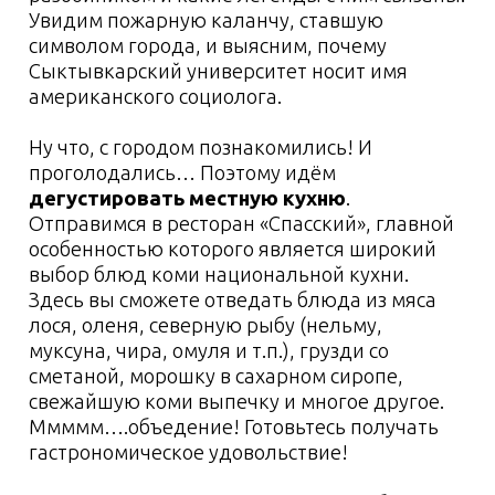
(кислый суп), рыба, запеченная по-коми, а
также ягодный кисель! Уже ощущаете этот
вкус?? Мммм...
А после кулинарного мастер-класса мы
поужинаем нашими ароматными и горячими
блюдами и, сытые и довольные, отправимся
заселяться!
Выезжаем в Финно-угорский этнопарк, где
мы с вами будем ночевать в гостинице
«Финноугория». Дизайн каждой комнаты
имеет свои отличительные особенности,
характерные для той или иной
национальности. А информационная
табличка внутри рассказывает о быте и
обычаях народа, которому посвящен номер.
Поэтому постояльцы не только с интересом
проведут время в гостинице, но и пополнят
свой интеллектуальный уровень знаниями о
представителях финно-угорского народа.
Заселились, немного отдохнули и… думаете
на этом всё? Ну уж нет! Нас ждут
этнострашилки
, которые вобрали в себя
леденящие душу легенды финно-угров…
уууууу! Готовы пощекотать нервишки!?!