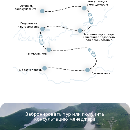
Консультация
с менеджером
Оставить
заявку на сайте
Подготовка
к путешествию
Заключение договора
и внесение предоплаты
для бронирования
Чат участников
Обратная связь
Путешествие
Забронировать тур или получить
консультацию менеджера