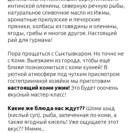
1-2 день
Список вещей с
собой
Личные вещи
Одежда
Другое