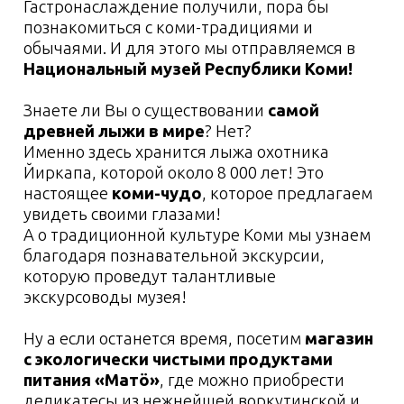
Ладно, всё будет не так уж страшно, но при
этом очень занимательно! Нас ждут
национальные легенды о мистических духах
и нечисти, с которыми считались коми, кого
задабривали, а кого остерегались. Порой
жутковатые, а порой - очень даже весёлые!
Поверьте, это будет отличным завершением
нашего насыщенного дня.
2 день:
Финно-угорский
этнопарк
Условия проживания