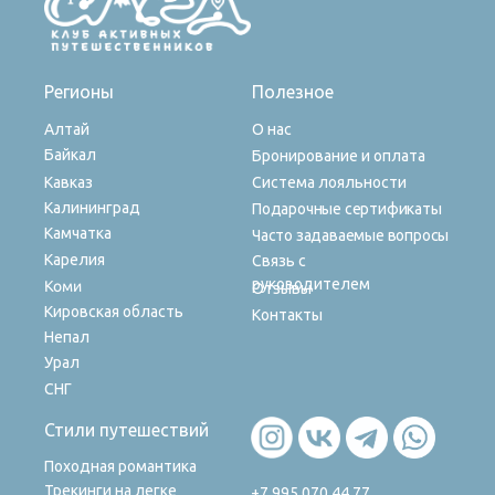
Регионы
Полезное
Алтай
О нас
Байкал
Бронирование и оплата
Кавказ
Система лояльности
Калининград
Подарочные сертификаты
Камчатка
Часто задаваемые вопросы
Карелия
Связь с
руководителем
Коми
Отзывы
Кировская область
Контакты
Непал
Урал
СНГ
Стили путешествий
Походная романтика
Трекинги на легке
+7 995 070 44 77