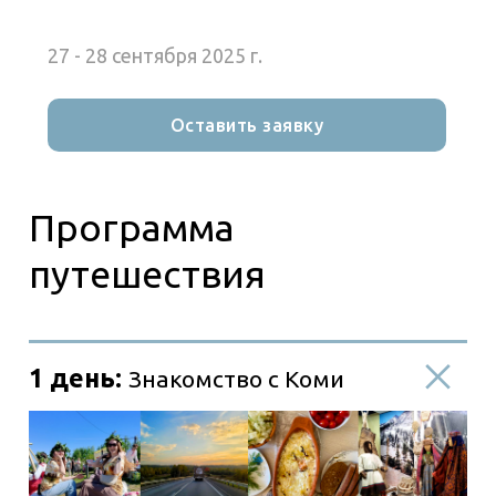
Ну что, с городом познакомились! И
проголодались… Поэтому идём
27 - 28 сентября 2025 г.
дегустировать местную кухню
.
Отправимся в ресторан «Спасский», главной
особенностью которого является широкий
Оставить заявку
выбор блюд коми национальной кухни.
Здесь вы сможете отведать блюда из мяса
лося, оленя, северную рыбу (нельму,
муксуна, чира, омуля и т.п.), грузди со
сметаной, морошку в сахарном сиропе,
свежайшую коми выпечку и многое другое.
Ммммм….объедение! Готовьтесь получать
гастрономическое удовольствие!
Гастронаслаждение получили, пора бы
познакомиться с коми-традициями и
обычаями. И для этого мы отправляемся в
Национальный музей Республики Коми!
Знаете ли Вы о существовании
самой
древней лыжи в мире
? Нет?
Именно здесь хранится лыжа охотника
Йиркапа, которой около 8 000 лет! Это
настоящее
коми-чудо
, которое предлагаем