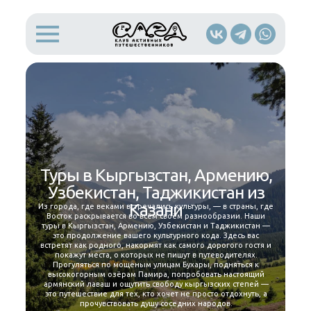
Туры в Кыргызстан, Армению,
Узбекистан, Таджикистан из
Казани
Из города, где веками встречались культуры, — в страны, где
Восток раскрывается во всём своём разнообразии. Наши
туры в Кыргызстан, Армению, Узбекистан и Таджикистан —
это продолжение вашего культурного кода. Здесь вас
встретят как родного, накормят как самого дорогого гостя и
покажут места, о которых не пишут в путеводителях.
Прогуляться по мощёным улицам Бухары, подняться к
высокогорным озёрам Памира, попробовать настоящий
армянский лаваш и ощутить свободу кыргызских степей —
это путешествие для тех, кто хочет не просто отдохнуть, а
прочувствовать душу соседних народов.