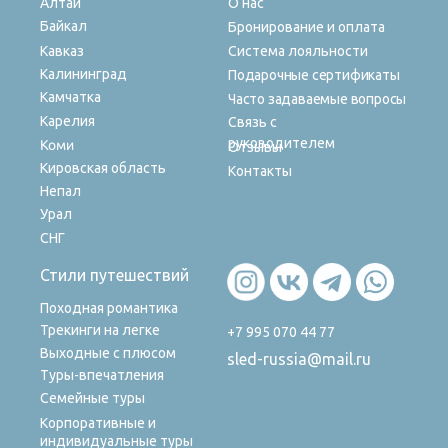
Алтай
О нас
Байкал
Бронирование и оплата
Кавказ
Система лояльности
Калининград
Подарочные сертификаты
Камчатка
Часто задаваемые вопросы
Карелия
Связь с
руководителем
Коми
Отзывы
Кировская область
Контакты
Непал
Урал
СНГ
Стили путешествий
Походная романтика
Трекинги на легке
+7 995 070 44 77
Выходные с плюсом
sled-russia@mail.ru
Туры-впечатления
Семейные туры
Корпоративные и
индивидуальные туры