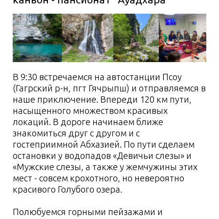
Расстояние на автотранспорте 120 км.
2 день:
Аджарские водопады
3 день:
перевал Пыв - Долина
семи озёр
4 день:
озеро Мзы, хребет
Ацетука
5 день:
перевал Пыв - озеро
Чха, гора Анчхо (2697 м.)
6 день:
озеро Большая Рица -
озеро Малая Рица - г. Новый
Афон