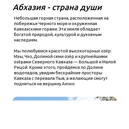
Абхазия - страна души
Небольшая горная страна, расположенная на
побережье Черного моря и окруженная
Кавказскими горами. Эта земля обладает
богатой природой, культурой и духовным
наследием.
Мы полюбуемся красотой высокогорных озёр:
Мзы, Чхо, Долиной семи озёр и крупнейшими
озёрами Северного Кавказа — Большой и Малой
Рицой. Кроме этого, пройдёмся по Долине
водопадов, увидим бескрайние просторы
Кавказа с перевала Пыв, а желающие смогут
подняться на вершину Анчхо
Программа
путешествия
1 день:
встреча группы,
переезд Псоу - Голубое озеро -