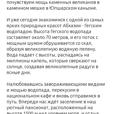
7 день:
крепость Анакопия -
Новоафонская пещера - Чёрное
море
8 день:
Ура! Море! Свободный
день на пляже
9 день:
выезд
Условия проживания
1-5 ночи:
2, 3, 4-х местные