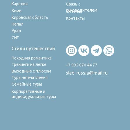
Карелия
Связь с
руководителем
Коми
Отзывы
Кировская область
Контакты
Непал
Урал
СНГ
Стили путешествий
Походная романтика
Трекинги на легке
+7 995 070 44 77
Выходные с плюсом
sled-russia@mail.ru
Туры-впечатления
Семейные туры
Корпоративные и
индивидуальные туры