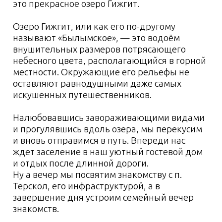
1-7 день:
Список вещей с
собой
Личные вещи
Одежда
Другое