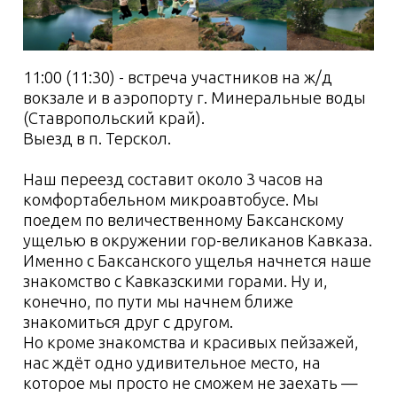
4 день:
ущелье Ирикчат
5 день:
водопад Девичьи
косы и обсерватория Терскол
6 день:
Эльбрус и водопад
Азау
7 день:
отъезд и термальные
источники "Гедуко"
Условия проживания