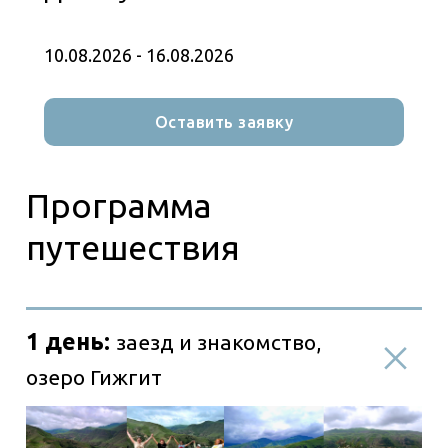
внушительных размеров потрясающего
небесного цвета, располагающийся в горной
местности. Окружающие его рельефы не
10.08.2026 - 16.08.2026
оставляют равнодушными даже самых
искушенных путешественников.
Налюбовавшись завораживающими видами
Оставить заявку
и прогулявшись вдоль озера, мы перекусим
и вновь отправимся в путь. Впереди нас
ждет заселение в наш уютный гостевой дом
и отдых после длинной дороги.
Ну а вечер мы посвятим знакомству с п.
Терскол, его инфраструктурой, а в
завершение дня устроим семейный вечер
знакомств.
Путь на микроавтобусе: 180 км.
2 день:
ущелье Терскол и
водопад Мужские слёзы
3 день:
гора Чегет и озеро
Донгуз-Орун-Кёль