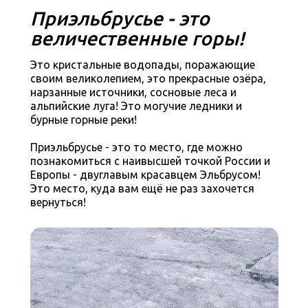
Приэльбрусье - это
величественные горы!
Это кристальные водопады, поражающие
своим великолепием, это прекрасные озёра,
нарзанные источники, сосновые леса и
альпийские луга! Это могучие ледники и
бурные горные реки!
Приэльбрусье - это то место, где можно
познакомиться с наивысшей точкой России и
Европы - двуглавым красавцем Эльбрусом!
Это место, куда вам ещё не раз захочется
Программа
вернуться!
путешествия
1 день:
заезд и знакомство,
озеро Гижгит